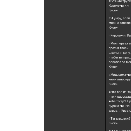
«Возьми трубк
Куроко-чи >.<
Кисе»
«Я умру, если
мне не ответи
Кисе»
«Куроко-чи! К
«Моя первая и
против твоей
школы, я хочу,
чтобы ты приш
поболел за ме
Кисе»
«Мидорима-чи
меня игнорир
Кисе»
«Это всё из-за
что я рассказа
тебе тогда? Пр
Куроко-чи. Не
злись… Кисе»
«Ты злишься?
Кисе»
«Я слышал про