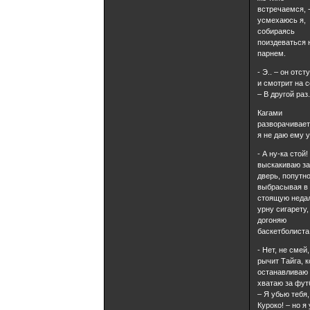
встречаемся, 
усмехаюсь я,
собираясь
поиздеваться 
парнем.
- Э.. – он отст
и смотрит на с
– В другой раз
Кагами
разворачивает
я не даю ему у
- А ну-ка стой!
выскакиваю з
дверь, попутн
выбрасывая в
стоящую неда
урну сигарету,
догоняю
баскетболиста
- Нет, не смей,
рычит Тайга, к
останавливаю 
хватаю за фут
– Я убью тебя,
Куроко! – но я