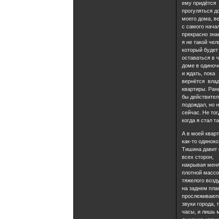
ему придётся
прогуляться д
моего дома, в
с самого нача
прекрасно знае
я не такой чел
который будет
оставаться в 
доме в одиноч
и ждать, пока
вернётся вла
квартиры. Ран
бы действител
подождал, но 
сейчас. Не тог
когда я стал 
А в моей квар
как-то одиноко
Тишина давит 
всех сторон,
накрывая мен
плотной масс
тяжелого возд
на заднем пла
прослеживают
звуки города, 
часы, и лишь 