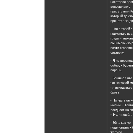
некоторое вре
вспоминаю о
присутствии К
который до си
прячется за д
- Что с тобой? 
прижимаю пса
груди и, након
вынимаю изо 
почти сгорев
сигарету.
- Я не перено
собак, - бурчи
парень.
- Боишься что
Он же такой м
- я вскидываю
бровь.
- Ничерта он н
милый, - Тайг
бледнеет на гл
– Ну, я пошёл.
- Эй, а как же
поцеловаться
же типо