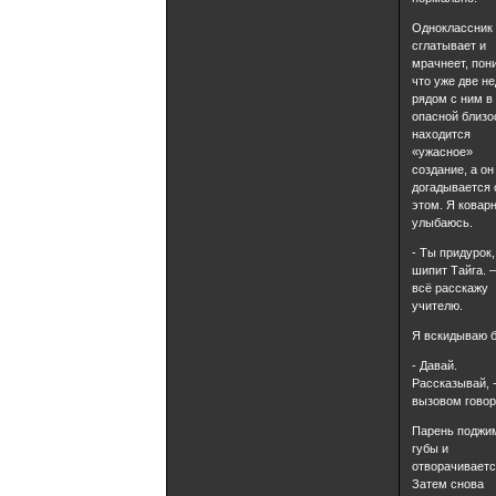
Одноклассник
сглатывает и
мрачнеет, пон
что уже две н
рядом с ним в
опасной близо
находится
«ужасное»
создание, а он
догадывается 
этом. Я ковар
улыбаюсь.
- Ты придурок,
шипит Тайга. 
всё расскажу
учителю.
Я вскидываю б
- Давай.
Рассказывай, -
вызовом говор
Парень поджи
губы и
отворачиваетс
Затем снова