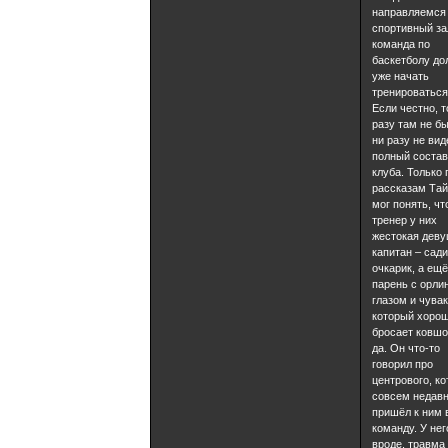
направляемся
спортивный зал
команда по
баскетболу до
уже начать
тренироваться
Если честно, т
разу там не бы
ни разу не вид
полный соста
клуба. Только 
рассказам Тай
мог понять, чт
тренер у них
жестокая деву
капитан – сади
очкарик, а ещё
парень с орл
глазом и чувак
который хоро
бросает ковшо
да. Он что-то
говорил про
центрового, к
совсем недав
пришёл к ним 
команду. У нег
вроде, травма