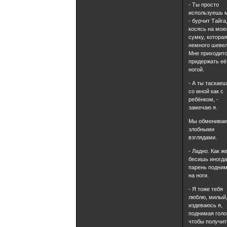
- Ты просто
используешь 
- бурчит Тайга
косясь на мою
сумку, котора
немного шевел
Мне приходит
придержать её
ногой.
- А ты таскае
со мной как с
ребёнком, -
замечаю я.
Мы обменива
злобными
взглядами.
- Ладно. Как ж
бесишь иногда,
парень подни
на ноги.
- Я тоже тебя
люблю, милый,
издеваюсь я,
поднимая голо
чтобы получит