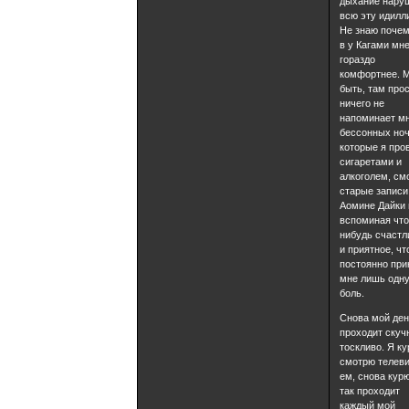
дыхание нару
всю эту идилл
Не знаю почем
в у Кагами мн
гораздо
комфортнее. 
быть, там про
ничего не
напоминает мн
бессонных ноч
которые я про
сигаретами и
алкоголем, см
старые записи
Аомине Дайки 
вспоминая что
нибудь счастл
и приятное, чт
постоянно при
мне лишь одн
боль.
Снова мой де
проходит скуч
тоскливо. Я ку
смотрю телеви
ем, снова курю
так проходит
каждый мой