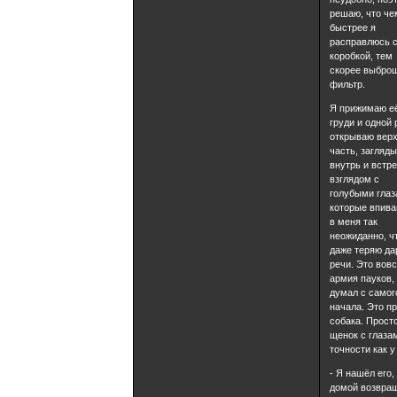
решаю, что че
быстрее я
расправлюсь с
коробкой, тем
скорее выбро
фильтр.
Я прижимаю её
груди и одной 
открываю вер
часть, загляд
внутрь и встр
взглядом с
голубыми глаз
которые впив
в меня так
неожиданно, ч
даже теряю да
речи. Это вовс
армия пауков, 
думал с самог
начала. Это п
собака. Прост
щенок с глаза
точности как у
- Я нашёл его,
домой возвра