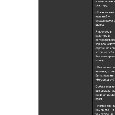
и возвращаюс
квартиру.
- И как же мне
назвать? –
спрашиваю я 
щенка.
Я прохожу в
квартиру и
останавливаю
зеркала, смот
отражение соб
затем на себя.
Какое-то врем
молчу.
- Раз ты так п
на меня, може
быть, назвать 
«Номер два»?
Собака тявкае
высовывает яз
начиная дыша
ртом.
- Номер два, т
номер два, - я
усмехаюсь и