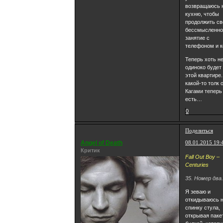
возвращаюсь 
кухню, чтобы
продолжить св
бессмысленно
занятие с
телефоном и к
Теперь хоть не
одиноко будет
этой квартире.
какой-то толк 
Кагами теперь
есть…
0
Поделиться
Angel of Death
08.01.2015 19:
Критик
Fall Out Boy –
Centuries
35. Номер два
Я зеваю и
откидываюсь 
спинку стула,
открывая паке