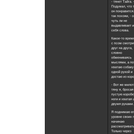
- тянет Тайга. 
Подумал, что 
он понравится
так похожи, - о
чуть ли не
выдавливает и
себя слова.
Какое-то врем
с псом смотр
друг на друга,
словно
обмениваясь
мыслями, а по
хватаю собаку
одной рукой и
достаю из коро
- Вот же милота
тяну я, бросая
пустую коробк
ноги и хватая
двумя руками.
Я поднимаю ег
уровне своих г
начинаю
рассматривать
Только через