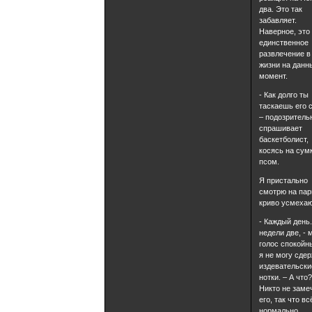
два. Это так
забавляет.
Наверное, это
единственное
развлечение в
жизни на данн
момент.
- Как долго ты
таскаешь его 
– подозритель
спрашивает
баскетболист,
косясь на сум
псом.
Я пристально
смотрю на пар
криво усмехаю
- Каждый день
недели две, - 
голос спокойн
я не могу сде
издевательски
нотки. – А что
Никто не заме
его, так что вс
нормально.