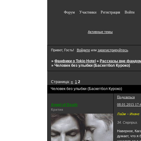
Форум
Участники
Регистрация
Войти
Активные темы
Привет, Гость!
Войдите
или
зарегистрируйтесь
.
»
Фанфики о Tokio Hotel
»
Рассказы вне фандо
»
Человек без улыбки (Баскетбол Куроко)
Страница:
«
1
2
Человек без улыбки (Баскетбол Куроко)
Поделиться
Angel of Death
08.01.2015 17:
Критик
Лайм – Иначе
34. Сюрприз.
Наверное, Каг
думает, что я 
находиться в 