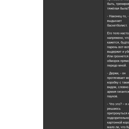
быть, трениро
тяжёлая была
- Наконец-то, -
выдыхает
баскетболист.
Его тело наст
напряжено, чт
кажется, будт
парень вот-вот
выдержит и уб
Или грохнется
обморок прям
передо мной.
- Держи, - он
протягивает м
коробку с так
видом, словно
армия гигантс
пауков.
- Что это? – я 
решаюсь
притронуться 
подозрительн
картонной кор
мало ли, что К