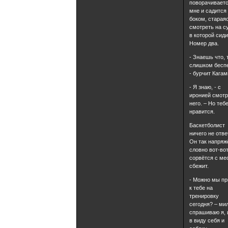
поворачиваетс
мне и садится
боком, старая
смотреть на с
в которой сиди
Номер два.
- Знаешь что, 
слишком бесп
- бурчит Кагам
- Я знаю, - с
иронией смотр
него. – Но теб
нравится.
Баскетболист
ничего не отве
Он так напряж
словно вот-во
сорвётся с ме
сбежит.
- Можно мы п
к тебе на
тренировку
сегодня? – ми
спрашиваю я,
в виду себя и