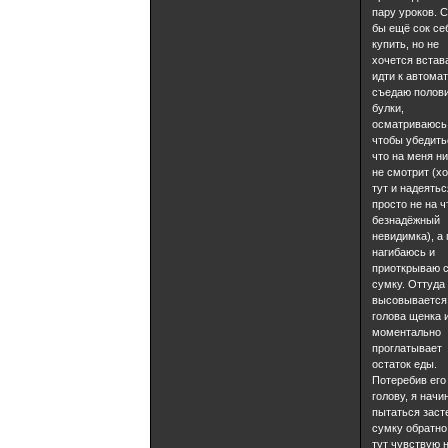
пару уроков. 
бы ещё сок се
купить, но не
хочется встав
идти к автомат
съедаю полов
булки,
осматриваюсь
чтобы убедить
что на меня ни
не смотрит (хо
тут и надеятьс
просто не на ч
безнадёжный
невидимка), а
нагибаюсь и
приоткрываю 
сумку. Оттуда
высовывается
голова щенка 
моментально
проглатывает
остаток еды.
Потеребив его
голову, я начи
пытаться заст
сумку обратно
тут чувствую 