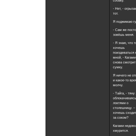
собаку.
- Нет, - огрыза
тот.
Я поджимаю г
- Сам же пост
зовёшь меня.
- Я знаю, что 
хочешь
поиздеваться 
мной, - Кагами
снова смотрит
сумку.
Я ничего не о
и какое-то вр
молчу.
- Тайга, - тяну 
облокачиваяс
локтями о
столешницу. –
хочешь сходи
за соком?
Кагами недово
хмурится.