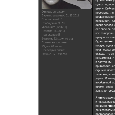
булкой, котору
купил по дорог
школу. Сейчас
Откуда:
purgatory
перемена, и я
Зарегистрирован
: 01.11.2011
решаю немног
Приглашений:
0
перекусить. К
Сообщений:
3378
сидит передо 
Уважение:
[+296/-1]
ест своё бенто
Позитив:
[+190/-0]
как-то парень
Пол:
Женский
предлагал мне
Возраст:
32
[1994-06-19]
будет делать
Провел на форуме:
порцию и для 
23 дня 20 часов
но я послал ег
Последний визит:
сказав, что он
29.06.2017 14:09:48
не мамочка. Я
в состоянии
приготовить с
еду, мне прост
лень это делат
утрам. И вече
вообще всё м
время теперь
занимает соба
Я откусываю к
и прикрываю г
понимая, что 
действительн
проголодался 