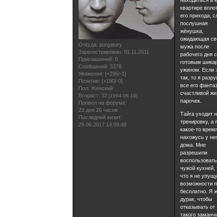
квартире впло
его прихода, с
послушная
жёнушка,
ожидающая св
Откуда:
purgatory
мужа после
Зарегистрирован
: 01.11.2011
рабочего дня 
Приглашений:
0
готовым шика
Сообщений:
3378
ужином. Если 
Уважение:
[+296/-1]
так, то я разр
Позитив:
[+190/-0]
все его фанта
Пол:
Женский
счастливой жи
Возраст:
32
[1994-06-19]
парочек.
Провел на форуме:
23 дня 20 часов
Тайга уходит 
Последний визит:
тренировку, а 
29.06.2017 14:09:48
какое-то врем
нахожусь у не
дома. Мне
разрешили
воспользоват
чужой кухней, 
что я не упущ
возможности п
бесплатно. Я 
дурак, чтобы
отказывать от
такого заманч