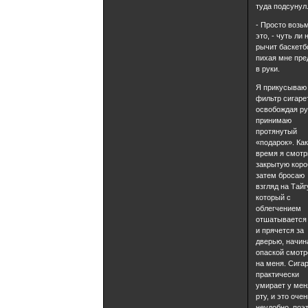
туда подсунул
- Просто возь
это, - чуть ли 
рычит баскетб
пихая мне пре
в руки.
Я прикусываю
фильтр сигаре
освобождая ру
принимаю
протянутый
«подарок». Как
время я смотр
закрытую коро
затем бросаю
взгляд на Тайг
который с
облегчением
отшатывается
и прячется за
дверью, начин
опаской смотр
на меня. Сига
практически
умирает у мен
рту, и это очен
неудобно, поэ