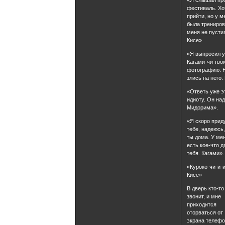
фестиваль. Хо
прийти, но у м
была трениров
меня не пусти
Кисе»
«Я выпросил 
Кагами-чи тво
фотографию. 
злись на него.
«Ответь уже э
идиоту. Он над
Мидорима».
«Я скоро прид
тебе, надеюсь,
ты дома. У ме
есть кое-что д
тебя. Кагами».
«Куроко-чи-и-
Кисе»
В дверь кто-то
звонит, и мне
приходится
оторваться от
экрана телефо