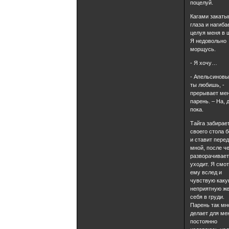
поцелуй.
Кагами закаты
глаза и нагиба
целуя меня в 
Я недовольно
морщусь.
- Я хочу…
- Апельсиновы
ты любишь, -
прерывает ме
парень. – На,
пока.
Тайга забирае
своего стола 
и ставит пере
мной, после ч
разворачивает
уходит. Я смо
ему вслед и
чувствую каку
неприятную же
себя в груди.
Парень так мн
делает для мен
постоянно