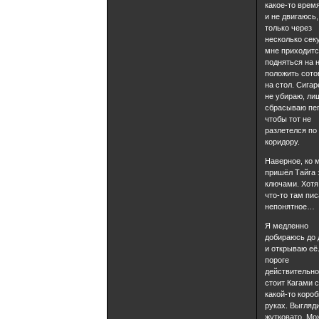
какое-то врем
и не двигаюсь,
только через
несколько сек
мне приходит
подняться на н
положить сот
на стол. Сигар
не убираю, ли
сбрасываю пе
чтобы тот не
разлетелся по
коридору.
Наверное, ко 
пришёл Тайга 
ключами. Хотя
что-то там пи
непонятное…
Я медленно
добираюсь до 
и открываю её
пороге
действительн
стоит Кагами 
какой-то короб
руках. Выгляд
жутковато. Мо