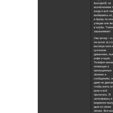
выходной, за
исключением т
когда я всё-та
выбираюсь из
и брожу по но
улицам или же
в клубы. Тлен
зашкаливает.
Уже вечер – я
на кухне за ст
вытянув ноги 
кухонном
диванчике, пь
кофе и курю.
Телефон мигае
оповещая о
пропущенных
звонках и
сообщениях, н
даже не двига
чтобы взять ег
руки и всё
прочитать. Я
затягиваюсь и
медленно вып
дым из своих
лёгких. Вся мо