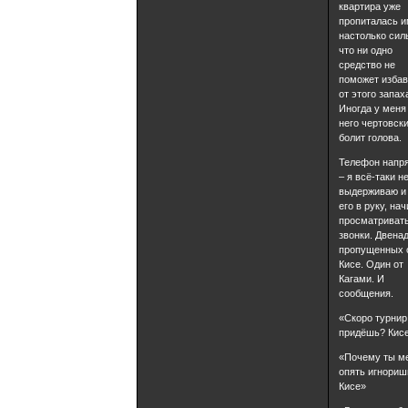
квартира уже
пропиталась 
настолько сил
что ни одно
средство не
поможет избав
от этого запах
Иногда у меня
него чертовск
болит голова.
Телефон напря
– я всё-таки н
выдерживаю и
его в руку, на
просматриват
звонки. Двена
пропущенных 
Кисе. Один от
Кагами. И
сообщения.
«Скоро турнир
придёшь? Кис
«Почему ты м
опять игнориш
Кисе»