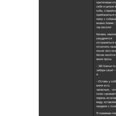
притягиваю его
себе и целую 
губы, стараяс
приблизиться 
нему с собако
можно ближе. 
так весело!
Кагами, наконе
умудряется
отстраниться 
отскочить наза
после чего по
бегом несётся
меня прочь.
- Эй! Ключи-то
забери свои! –
я.
- Оставь у себ
меня есть
запасные, - ег
голос срывает
парень исчеза
виду, оставля
наедине с псо
Я пожимаю пл