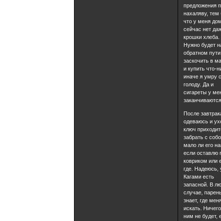
предложения п
нахаляву, тем
что у меня до
сейчас нет да
крошки хлеба.
Нужно будет н
обратном пути
заскочить в м
и купить что-н
иначе я умру 
голоду. Да и
сигареты у ме
заканчиваются
После завтрак
одеваюсь и ух
ключ приходит
забрать с собо
мало ли его на
если оставлю 
ковриком или 
где. Надеюсь, 
Кагами есть
запасной. В л
случае, парен
знает, где мен
искать. Ничего
ним не будет, 