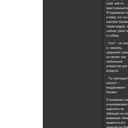
себе чей-то
пристальный в
Я поднимаю г
и вижу, что на
смотрит Кагам
таким видом, 
сейчас убьёт 
и собаку.
- Что? – не п
я, наконец,
закрывая сумк
оставляя там
небольшое
отверстие для
воздуха.
- Ты притащил 
школу? –
выдавливает
Кагами.
Я пожимаю пл
и выпрямляюс
нарочито не
обращая на па
внимания. Мне
нравится его
реакция на Но