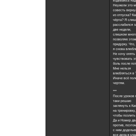
издеваюсь над
Неужели это 
совесть верну
из отпуска? Ка
чёрта? Я сли
расслабился з
две недели,
слишком мног
позволяю это
придурку. Что,
я снова влюб
Не хочу опять
чувствовать э
боль после по
Мне нельзя
влюбляться в 
Иначе всё пол
чертям.
***
После уроков 
таки решаю
заглянуть к Ка
на тренировку,
чтобы позлить 
Да и Номер дв
против, поэто
с ним доделы
все дела в кла