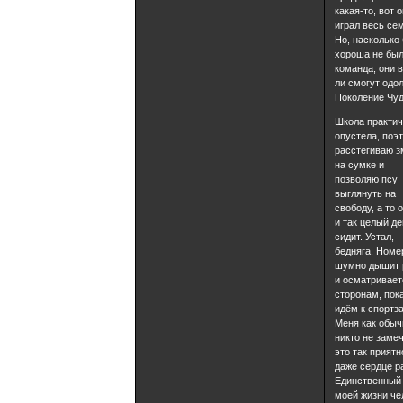
какая-то, вот о
играл весь се
Но, насколько
хороша не был
команда, они 
ли смогут одо
Поколение Чуд
Школа практич
опустела, поэ
расстегиваю з
на сумке и
позволяю псу
выглянуть на
свободу, а то 
и так целый д
сидит. Устал,
бедняга. Номе
шумно дышит 
и осматривает
сторонам, пок
идём к спортза
Меня как обыч
никто не замеч
это так приятн
даже сердце р
Единственный
моей жизни че