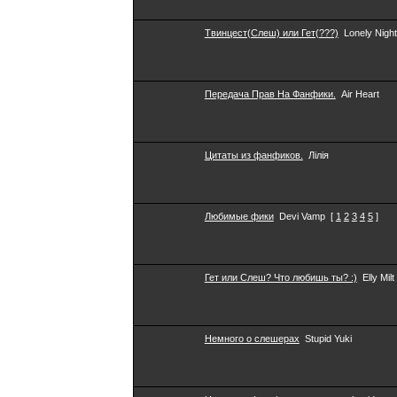
Твинцест(Слеш) или Гет(???)
Lonely Night
Передача Прав На Фанфики.
Air Heart
Цитаты из фанфиков.
Лілія
Любимые фики
Devi Vamp
[
1
2
3
4
5
]
Гет или Слеш? Что любишь ты? :)
Elly Milt
Немного о слешерах
Stupid Yuki