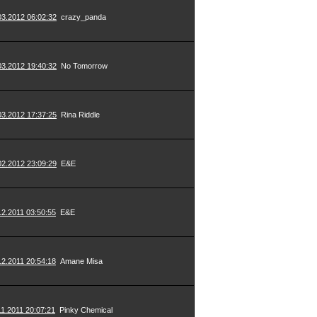
03.2012 06:02:32
crazy_panda
03.2012 19:40:32
No Tomorrow
03.2012 17:37:25
Rina Riddle
02.2012 23:09:29
E&E
12.2011 03:50:55
E&E
12.2011 20:54:18
Amane Misa
11.2011 20:07:21
Pinky Chemical