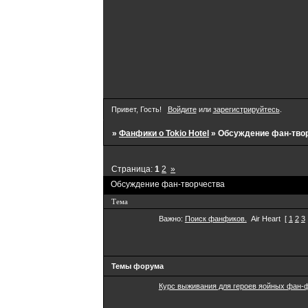
Привет, Гость!
Войдите
или
зарегистрируйтесь
.
»
Фанфики о Tokio Hotel
»
Обсуждение фан-тво
Страница:
1
2
»
Обсуждение фан-творчества
Тема
Важно:
Поиск фанфиков.
Air Heart
[
1
2
3
Темы форума
Курс выживания для героев яойных фан-ф