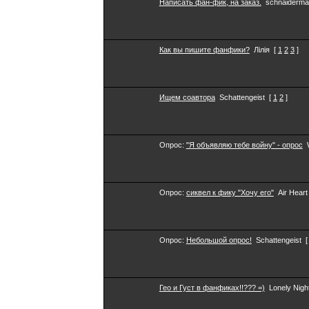
Написать фан-фик, на заказ.
schnaiderm
Как вы пишите фанфики?
Лілія
[
1
2
3
]
Ищем соавтора
Schattengeist
[
1
2
]
Опрос:
"Я объявляю тебе войну" - опрос
Опрос:
сиквел к фику "Хочу его"
Air Heart
Опрос:
Небольшой опрос!
Schattengeist
[
Гео и Густ в фанфиках!!??? =)
Lonely Nigh