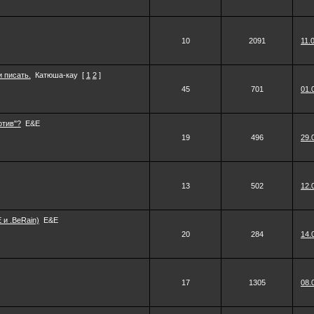
10
2091
11.
 писать.
Катюша-кау
[
1
2
]
45
701
01.
отив"?
E&E
19
496
29.
13
502
12.
 и .BeRain)
E&E
20
284
14.
17
1305
08.