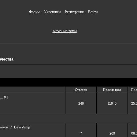
Форум
Участники
Регистрация
Войти
Активные темы
рчества
Ответов
Просмотров
Пос
…
9
]
248
11946
25.
иков :D
Devi Vamp
7
209
08.