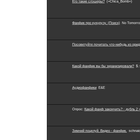
Кто такие слэшеры?
(=Chica_Bomb=)
Фанфик про кукурузу. (Поиск)
No Tomorr
Посоветуйте почитать что-нибудь из орид
Какой фанфик вы бы экранизировали?
$.
Аудиофанфики
E&E
Опрос:
Какой фанф закончить? - дубль 2 
Зимний поцелуй. Видео - фанфик.
schnai