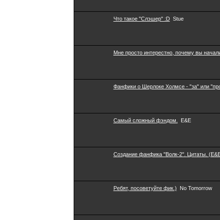
Что такое "Слэшер" :D
Stue
Мне просто интерестно, почему вы начали
Фанфики о Шерлоке Холмсе - "за" или "пр
Самый сложный фэндом.
E&E
Создание фанфика "Волк-2". Цитаты. (E&E
Ребят, посоветуйте фик.)
No Tomorrow