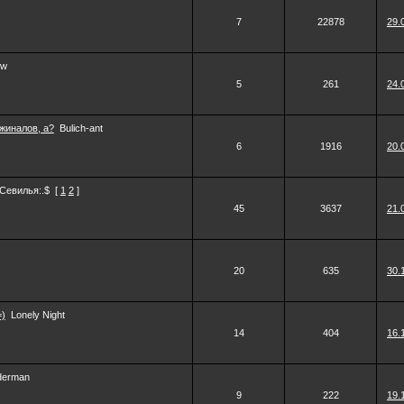
7
22878
29.
ow
5
261
24.
жиналов, а?
Bulich-ant
6
1916
20.
:Севилья:.$
[
1
2
]
45
3637
21.
20
635
30.
=)
Lonely Night
14
404
16.
derman
9
222
19.