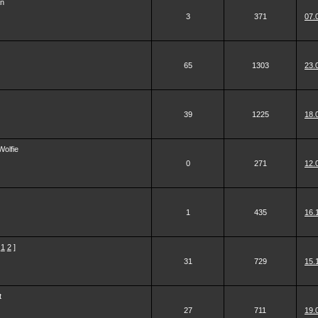
an
3
371
07.
65
1303
23.
39
1225
18.
Wolfie
0
271
12.
1
435
16.
1
2
]
31
729
15.
t
27
711
19.