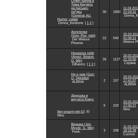
Ответ Билла и
Тома Каулитц
на письмо-
11.04.201
пи*дец
36
1850
21:03:31
(General, AU,
Donna_K
Humor, сикве
Donna_Korleone
[
1
2
]
Ангелочки
25.03.20
(Gen; Pov; mini)
22
540
01:06:21
Der Weisse
Weisse P
Phoenix
Нехватка тебя
20.03.20
(Angst, Smarm,
39
1127
21:33:00
G, Min)
Сержик
DiKastro
[
1
2
]
Ни о чем (Gen;
20.03.20
G; Vignetta)
2
157
17:41:07
ALBINA
ALBINA
Дедушка и
внучата Клаус
20.03.20
6
220
17:00:37
Nino
[jen;smarm;min;G]
El
Nino
Ведьма (Jen,
11.02.201
Mystic, G, Min)
3
208
18:15:38
Pooh.
Cuckoo