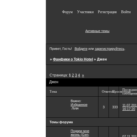
Форум
Участники
Регистрация
Войти
Активные темы
Привет, Гость!
Войдите
или
зарегистрируйтесь
.
»
Фанфики о Tokio Hotel
»
Джен
Страница:
1
2
3
4
»
Джен
Последне
Тема
Ответов
Просмотров
сообщени
Важно:
Избранное
11.07.201
3
333
Лілія
16:17:20
Темы форума
Подари мне
жизнь (Gen;
07.11.201