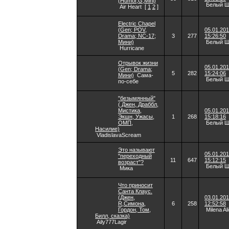
(Humor,G,Mini)
Белый 
Air Heart
[
1
2
]
Electric Chapel
(Gen; POV,
05.01.20
Drama; NC-17;
3
277
15:26:50
Мини)
Белый 
Hurricane
Отрывок жизни
05.01.20
(Gen; Drama;
5
282
15:24:06
Мини)
Сама-
Белый 
по-себе
"безымянный"
( Джен, Драббл,
Мистика,
05.01.20
Экшн, Ужасы,
1
268
15:18:16
ОМП,
Белый 
Насилие)
VladislavaScream
Это называют
05.01.20
"переходный
11
647
15:12:15
возраст"?
Белый 
Мика
Что приносит
Санта Клаус.
(Джен,
03.01.20
R,Симона,
6
258
12:52:58
Гордон, Том,
Milena Al
Билл, сказка)
Aily777Lagir