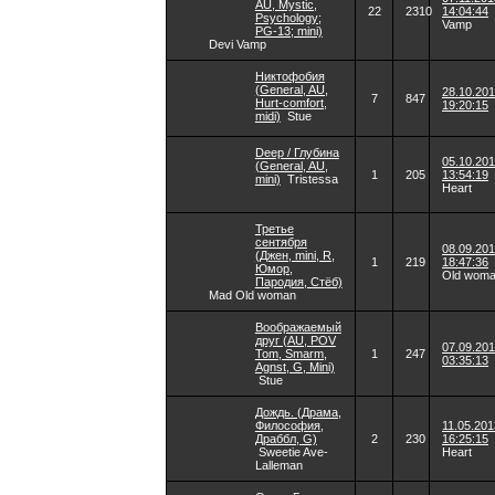
AU, Mystic,
22
2310
14:04:44
Psychology;
Vamp
PG-13; mini)
Devi Vamp
Никтофобия
(General, AU,
28.10.20
7
847
Hurt-comfort,
19:20:15
midi)
Stue
Deep / Глубина
05.10.20
(General, AU,
1
205
13:54:19
mini)
Tristessa
Heart
Третье
сентября
08.09.20
(Джен, mini, R,
1
219
18:47:36
Юмор,
Old wom
Пародия, Стёб)
Mad Old woman
Воображаемый
друг (AU, POV
07.09.20
Tom, Smarm,
1
247
03:35:13
Agnst, G, Mini)
Stue
Дождь. (Драма,
Философия,
11.05.201
Драббл, G)
2
230
16:25:15
Sweetie Ave-
Heart
Lalleman