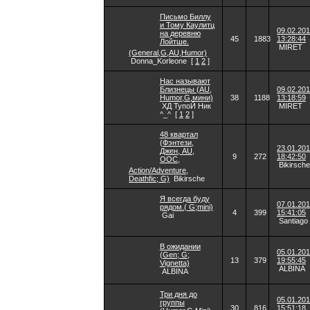
Письмо Биллу
и Тому Каулитц
09.02.20
на деревню
45
1883
13:28:44
Лойтше.
MIRET
(General,G,AU,Humor)
Donna_Korleone
[
1
2
]
Нас называют
Близнецы (AU,
09.02.20
Humor,G,мини)
38
1188
13:18:59
ХД ТупоЙ Ник
MIRET
^_^
[
1
2
]
48 квартал
(Фэнтези,
23.01.20
Джен, AU,
9
272
18:42:50
OOC,
Bikirsche
Action/Adventure,
Deathfic; G)
Bikirsche
Я всегда буду
07.01.20
рядом.( G;mini)
4
399
15:41:05
Gai
Santiago
В ожидании
05.01.20
(Gen; G;
13
379
19:55:45
Vignetta)
ALBINA
ALBINA
Три дня до
05.01.20
группы
30
816
15:51:18