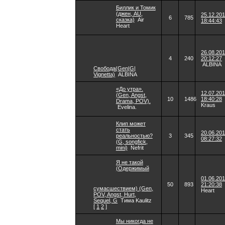
Биллик и Томик
(джен, AU,
25.12.20
6
785
сказка)
Air
18:44:43
Heart
26.08.20
4
240
20:12:27
ALBINA
Свобода(Gen|G|
Vignetta)
ALBINA
«До утра».
12.07.20
(Gen, Angst,
10
1486
18:40:28
Drama, POV).
Kraus
Evelina.
Клип может
стать
20.06.20
реальностью?
3
345
08:27:32
(G, songfick,
mini)
Nefrit
Я не такой
(Одержимый
01.06.20
50
893
21:20:38
сумасшествием) (Gen,
Heart
POV, Angst, Hurt,
Sequel, G
Тима Kaulitz
[
1
2
]
Мы никогда не